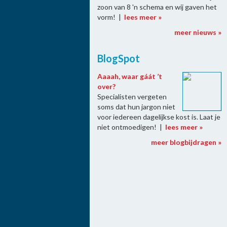
zoon van 8 'n schema en wij gaven het
vorm! |
lees meer »
meer nieuws »
BlogSpot
Aaaah, waar gáát ’t
over?
Specialisten vergeten
soms dat hun jargon niet
voor iedereen dagelijkse kost is. Laat je
niet ontmoedigen! |
lees meer »
meer blogbijdragen »