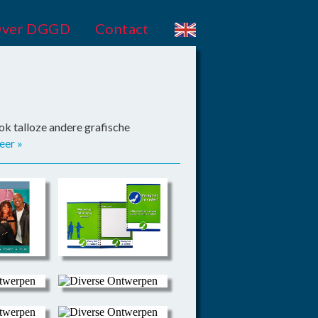
ver DGGD
Contact
ook talloze andere grafische
eer »