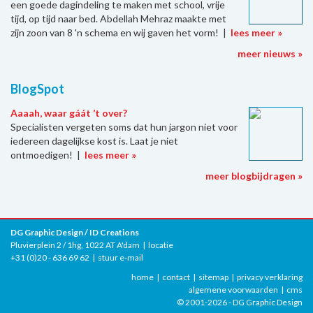
een goede dagindeling te maken met school, vrije
tijd, op tijd naar bed. Abdellah Mehraz maakte met
zijn zoon van 8 'n schema en wij gaven het vorm! |
lees meer »
meer nieuws »
BlogSpot
Aaaah, waar gáát ’t over?
Specialisten vergeten soms dat hun jargon niet voor
iedereen dagelijkse kost is. Laat je niet
ontmoedigen! |
lees meer »
meer blogbijdragen »
DG Graphic Design / ID Creations
Pluvierplein 2 / 1hg, 1022 AT A'dam |
locatie
+31 (0)20 - 636 69 62 |
stuur e-mail
home
|
contact
|
sitemap
|
privacy verklaring
algemene voorwaarden
|
cms
© 2001-2026 - DG Graphic Design